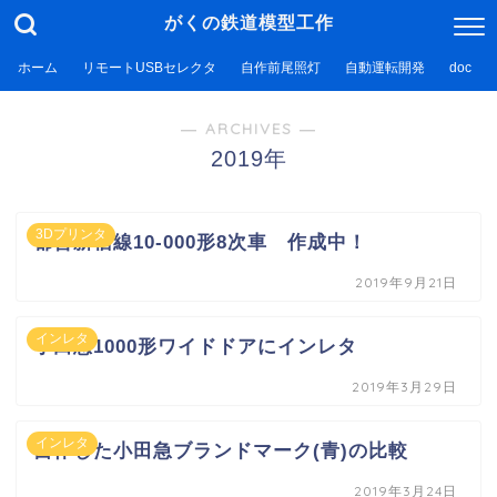
がくの鉄道模型工作
ホーム
リモートUSBセレクタ
自作前尾照灯
自動運転開発
doc
― ARCHIVES ―
2019年
3Dプリンタ
都営新宿線10-000形8次車 作成中！
2019年9月21日
インレタ
小田急1000形ワイドドアにインレタ
2019年3月29日
インレタ
自作した小田急ブランドマーク(青)の比較
2019年3月24日