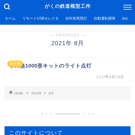
がくの鉄道模型工作
ホーム
リモートUSBセレクタ
自作前尾照灯
自動運転開発
doc
― ARCHIVES ―
2021年 8月
未分類
小田急1000形キットのライト点灯
2021年8月28日
HOME
2021年
8月
このサイトについて