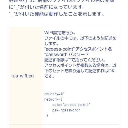
処理を行った機能のファイルはファイル名の先頭
に”_”が付いた名前になっています。
“_”が付いた機能は動作したことを示します。
WIFI設定を行う。
ファイルの中には、以下のような記述を
します。
“access-point”:アクセスポイント名
“password”:パスワード
記述する際は””で括ってください。
アクセスポイントが複数ある場合は、以
下のセットを繰り返して記述すればOK
rus_wifi.txt
です。
country=JP

network={ 

    ssid="access-point"

    psk="password"
